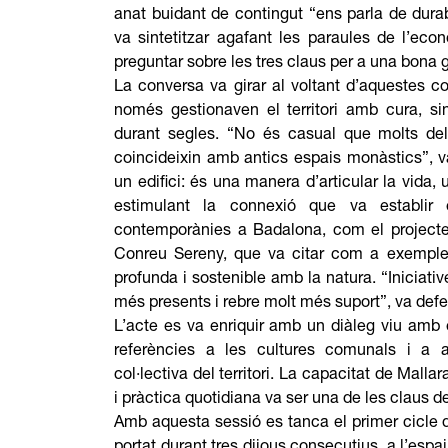
anat buidant de contingut “ens parla de durabi
va sintetitzar agafant les paraules de l’ec
preguntar sobre les tres claus per a una bona ge
La conversa va girar al voltant d’aquestes 
només gestionaven el territori amb cura, si
durant segles. “No és casual que molts dels
coincideixin amb antics espais monàstics”, 
un edifici: és una manera d’articular la vida,
estimulant la connexió que va establir e
contemporànies a Badalona, com el projecte
Conreu Sereny, que va citar com a exemples
profunda i sostenible amb la natura. “Iniciat
més presents i rebre molt més suport”, va de
L’acte es va enriquir amb un diàleg viu amb
referències a les cultures comunals i a a
col·lectiva del territori. La capacitat de Mallar
i pràctica quotidiana va ser una de les claus de
Amb aquesta sessió es tanca el primer cicle