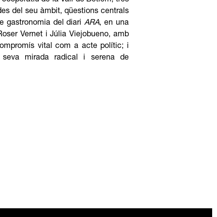
i cooperatiu de la Vall de Betlem, tres
es del seu àmbit, qüestions centrals
de gastronomia del diari
ARA
, en una
Roser Vernet i Júlia Viejobueno, amb
ompromís vital com a acte polític; i
 seva mirada radical i serena de