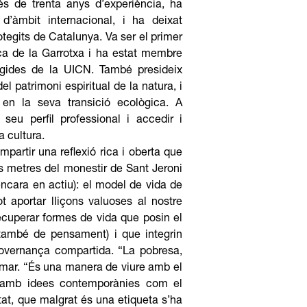
s de trenta anys d’experiència, ha
 d’àmbit internacional, i ha deixat
tegits de Catalunya. Va ser el primer
ica de la Garrotxa i ha estat membre
egides de la UICN. També presideix
l patrimoni espiritual de la natura, i
en la seva transició ecològica. A
eu perfil professional i accedir i
a cultura.
mpartir una reflexió rica i oberta que
s metres del monestir de Sant Jeroni
encara en actiu): el model de vida de
 aportar lliçons valuoses al nostre
ecuperar formes de vida que posin el
 (també de pensament) i que integrin
la governança compartida. “La pobresa,
irmar. “És una manera de viure amb el
t amb idees contemporànies com el
itat, que malgrat és una etiqueta s’ha