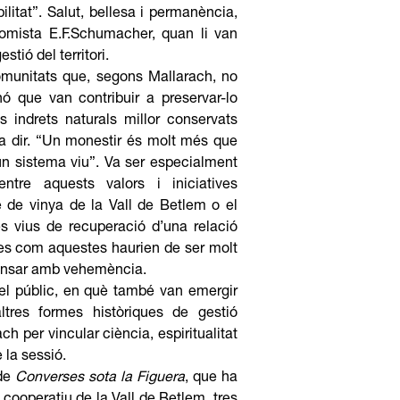
litat”. Salut, bellesa i permanència,
onomista E.F.Schumacher, quan li van
stió del territori.
comunitats que, segons Mallarach, no
nó que van contribuir a preservar-lo
 indrets naturals millor conservats
va dir. “Un monestir és molt més que
 un sistema viu”. Va ser especialment
ntre aquests valors i iniciatives
 de vinya de la Vall de Betlem o el
 vius de recuperació d’una relació
ives com aquestes haurien de ser molt
fensar amb vehemència.
 el públic, en què també van emergir
ltres formes històriques de gestió
ach per vincular ciència, espiritualitat
 la sessió.
 de
Converses sota la Figuera
, que ha