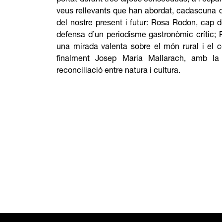
portat durant tres dijous consecutius, a l’espa
veus rellevants que han abordat, cadascuna d
del nostre present i futur: Rosa Rodon, cap 
defensa d’un periodisme gastronòmic crític; 
una mirada valenta sobre el món rural i el c
finalment Josep Maria Mallarach, amb la
reconciliació entre natura i cultura.