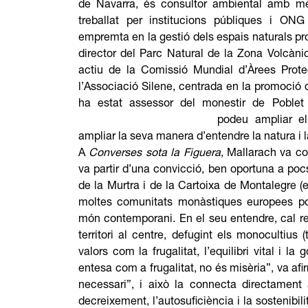
de Navarra, és consultor ambiental amb mé
treballat per institucions públiques i ONG
empremta en la gestió dels espais naturals pro
director del Parc Natural de la Zona Volcàn
actiu de la Comissió Mundial d’Àrees Prot
l’Associació Silene, centrada en la promoció de
ha estat assessor del monestir de Poblet 
https://www.mallarach.cat/
podeu ampliar el s
ampliar la seva manera d’entendre la natura i l
A
Converses sota la Figuera
, Mallarach va co
va partir d’una convicció, ben oportuna a poc
de la Murtra i de la Cartoixa de Montalegre (
moltes comunitats monàstiques europees pot
món contemporani. En el seu entendre, cal r
territori al centre, defugint els monocultius
valors com la frugalitat, l’equilibri vital i 
entesa com a frugalitat, no és misèria”, va af
necessari”, i això la connecta directamen
decreixement, l’autosuficiència i la sostenibil