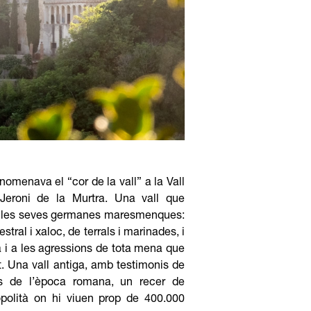
nomenava el “cor de la vall” a la Vall
Jeroni de la Murtra. Una vall que
ue les seves germanes maresmenques:
stral i xaloc, de terrals i marinades, i
a i a les agressions de tota mena que
t. Una vall antiga, amb testimonis de
es de l’època romana, un recer de
opolità on hi viuen prop de 400.000