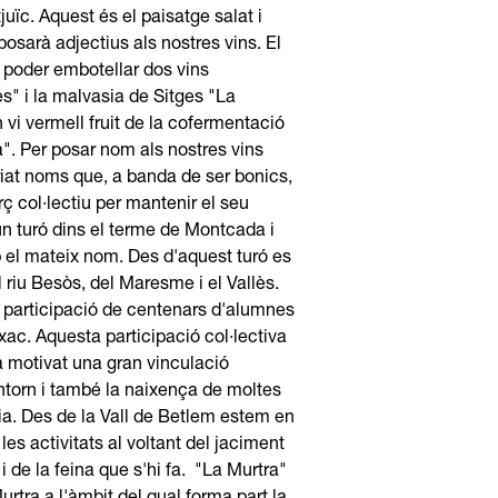
ïc. Aquest és el paisatge salat i
sarà adjectius als nostres vins. El
 poder embotellar dos vins
s" i la malvasia de Sitges "La
vi vermell fruit de la cofermentació
". Per posar nom als nostres vins
triat noms que, a banda de ser bonics,
rç col·lectiu per mantenir el seu
un turó dins el terme de Montcada i
 el mateix nom. Des d'aquest turó es
l riu Besòs, del Maresme i el Vallès.
a participació de centenars d'alumnes
xac. Aquesta participació col·lectiva
 motivat una gran vinculació
entorn i també la naixença de moltes
ogia. Des de la Vall de Betlem estem en
s activitats al voltant del jaciment
i de la feina que s'hi fa. "La Murtra"