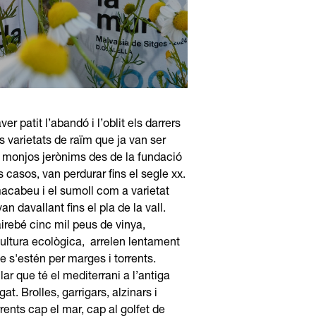
r patit l’abandó i l’oblit els darrers
s varietats de raïm que ja van ser
s monjos jerònims des de la fundació
 casos, van perdurar fins el segle xx.
acabeu i el sumoll com a varietat
n davallant fins el pla de la vall.
irebé cinc mil peus de vinya,
cultura ecològica, arrelen lentament
e s'estén per marges i torrents.
ar que té el mediterrani a l’antiga
gat. Brolles, garrigars, alzinars i
ents cap el mar, cap al golfet de