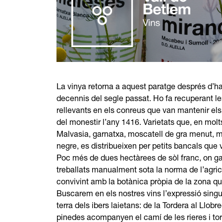
La vinya retorna a aquest paratge després d’have
decennis del segle passat. Ho fa recuperant le
rellevants en els conreus que van mantenir el
del monestir l’any 1416. Varietats que, en molts
Malvasia, garnatxa, moscatell de gra menut, m
negre, es distribueixen per petits bancals que va
Poc més de dues hectàrees de sòl franc, on ga
treballats manualment sota la norma de l’agri
convivint amb la botànica pròpia de la zona qu
Buscarem en els nostres vins l’expressió singul
terra dels ibers laietans: de la Tordera al Llobre
pinedes acompanyen el camí de les rieres i torr