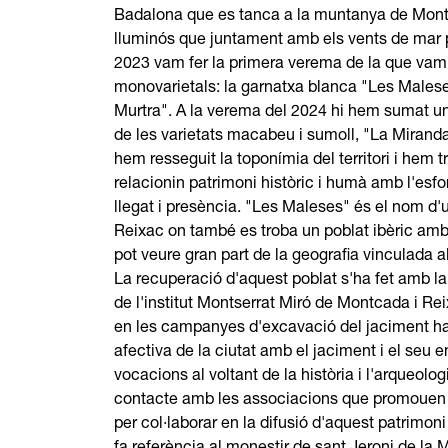
Badalona que es tanca a la muntanya de Montju
lluminós que juntament amb els vents de mar po
2023 vam fer la primera verema de la que vam
monovarietals: la garnatxa blanca "Les Malese
Murtra". A la verema del 2024 hi hem sumat un 
de les varietats macabeu i sumoll, "La Miranda
hem resseguit la toponímia del territori i hem 
relacionin patrimoni històric i humà amb l'esfo
llegat i presència. "Les Maleses" és el nom d'
Reixac on també es troba un poblat ibèric amb
pot veure gran part de la geografia vinculada a
La recuperació d'aquest poblat s'ha fet amb l
de l'institut Montserrat Miró de Montcada i Rei
en les campanyes d'excavació del jaciment ha
afectiva de la ciutat amb el jaciment i el seu 
vocacions al voltant de la història i l'arqueol
contacte amb les associacions que promouen le
per col·laborar en la difusió d'aquest patrimoni 